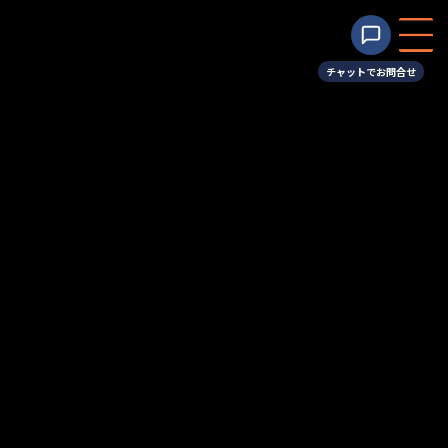
コ
ナ
ン
ビ
テ
ゲ
ン
ー
チャットでお問合せ
ツ
シ
2025年5月11日 母の日【限定商
へ
ョ
ス
ン
品】のお知らせ
キ
に
ッ
移
最
2025年4月5日
2025年6月8日
admin
終
プ
動
更
新
日
HOME
お知らせ
2025年5月11日 母の日【限定商品】のお知らせ
時
:
2025年5月11日 母の日【限定商
品】のお知らせ