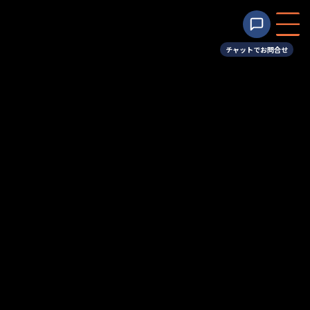
コ
ナ
ン
ビ
テ
ゲ
ン
ー
チャットでお問合せ
ツ
シ
へ
ョ
2025年3月
ス
ン
キ
に
ッ
移
プ
動
HOME
2025年3月
4月イベントカレンダー
お知らせ
2025年3月28日
続きを読む
最近の投稿
2026年6月より定休日変更のお知らせ
お知らせ