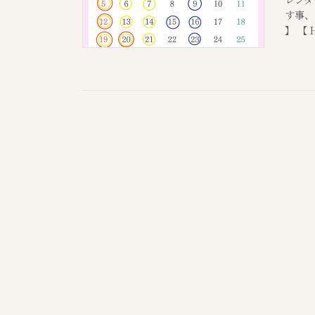
す事、
】 【 H