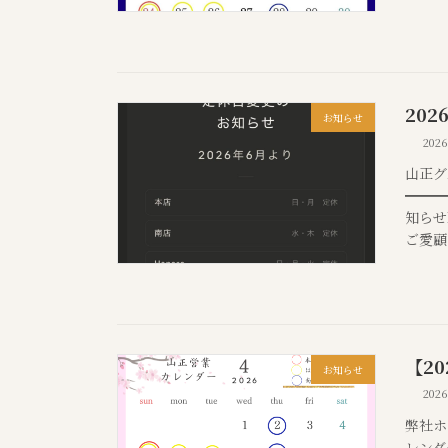
20
お知らせ
202
山正グ
━━━
知らせN
ご愛顧
【2
お知らせ
202
弊社ホ
レンダ