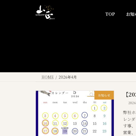
コ
ナ
ン
ビ
TOP
お知
テ
ゲ
ン
ー
ツ
シ
へ
ョ
ス
ン
キ
に
ッ
移
プ
動
HOME
2026年4月
【2
お知らせ
202
弊社ホ
レンダ
す事、
営業、1