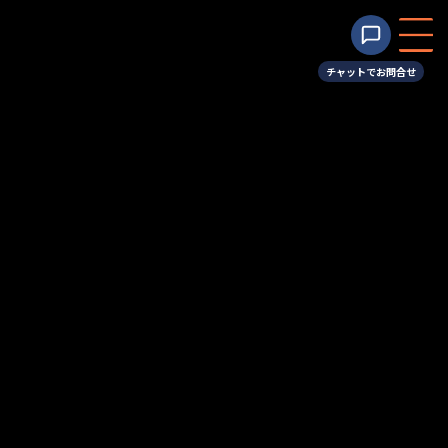
コ
ナ
ン
ビ
テ
ゲ
ン
ー
チャットでお問合せ
ツ
シ
へ
ョ
ス
ン
キ
に
ッ
移
プ
動