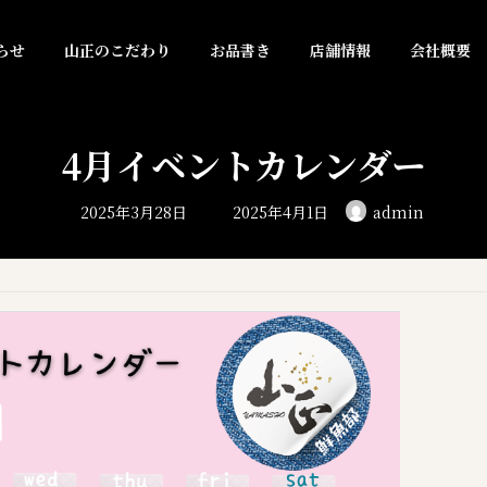
らせ
山正のこだわり
お品書き
店舗情報
会社概要
4月イベントカレンダー
最
2025年3月28日
2025年4月1日
admin
終
更
新
日
時
: