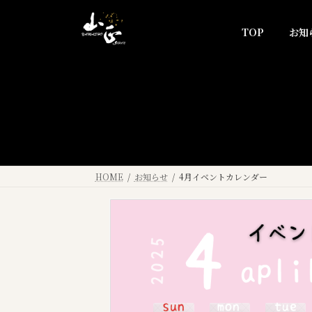
コ
ナ
ン
ビ
TOP
お知
テ
ゲ
ン
ー
ツ
シ
へ
ョ
ス
ン
キ
に
ッ
移
プ
動
HOME
お知らせ
4月イベントカレンダー