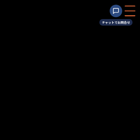
コ
ナ
ン
ビ
テ
ゲ
ン
ー
チャットでお問合せ
ツ
シ
2026年6月より定休日変更のお知
へ
ョ
ス
ン
らせ
キ
に
ッ
移
最
2026年4月7日
2026年4月7日
admin
終
プ
動
更
新
日
HOME
お知らせ
2026年6月より定休日変更のお知らせ
時
:
山正グループ
YAMASHO GROUP
━━━━━━━━━━━━━━━━━━━━━━━━
定休日変更のお知らせ
Notice of Regular Holiday Change
平素より山正グループをご愛顧いただき、誠にありがとうございま