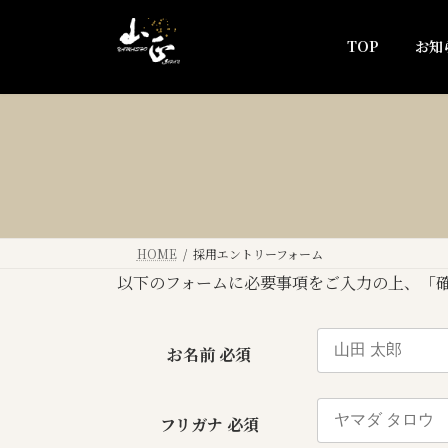
コ
ナ
ン
ビ
TOP
お知
テ
ゲ
ン
ー
ツ
シ
へ
ョ
ス
ン
キ
に
ッ
移
プ
動
HOME
採用エントリーフォーム
以下のフォームに必要事項をご入力の上、「
お名前
必須
フリガナ
必須